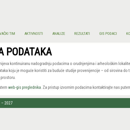
VAČKI TIM
AKTIVNOSTI
ANALIZE
REZULTATI
GIS PODACI
K
A PODATAKA
jeva kontinuiranu nadogradnju podacima o orudnjenjima i arheološkim lokalit
ka koju je moguće koristiti za buduće studije provenijencije – od sirovina do 
prostoru.
putem
web-gis preglednika
. Za pristup izvornim podacima kontaktirajte nas put
3 – 2027