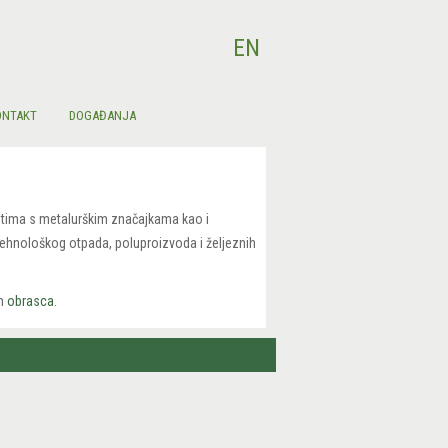
Odaberite svoj jezik
EN
ONTAKT
DOGAĐANJA
etima s metalurškim značajkama kao i
tehnološkog otpada, poluproizvoda i željeznih
em
obrasca
.