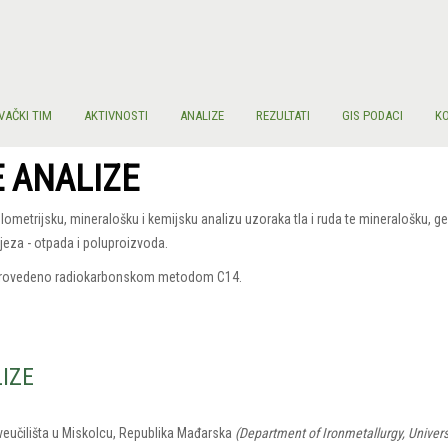
VAČKI TIM
AKTIVNOSTI
ANALIZE
REZULTATI
GIS PODACI
K
 ANALIZE
ometrijsku, mineralošku i kemijsku analizu uzoraka tla i ruda te mineralošku, 
jeza - otpada i poluproizvoda.
 će provedeno radiokarbonskom metodom C14.
IZE
Sveučilišta u Miskolcu, Republika Mađarska
(
Department of Ironmetallurgy, Univers