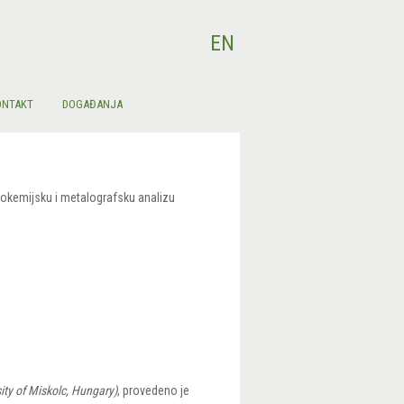
Odaberite svoj jezik
EN
ONTAKT
DOGAĐANJA
geokemijsku i metalografsku analizu
ity of Miskolc, Hungary)
, provedeno je